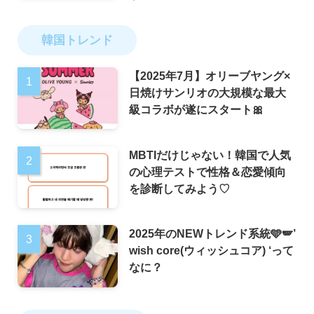
韓国トレンド
【2025年7月】オリーブヤング×
日焼けサンリオの大規模な最大
級コラボが遂にスタート🎀
MBTIだけじゃない！韓国で人気
の心理テストで性格＆恋愛傾向
を診断してみよう♡
2025年のNEWトレンド系統🩵🪽’
wish core(ウィッシュコア) ‘って
なに？