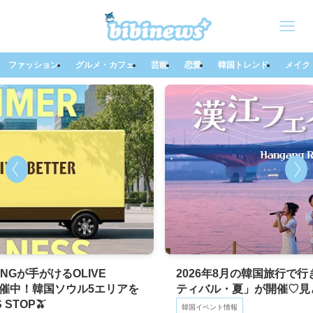
ファッション
グルメ・カフェ
芸能
恋愛
韓国トレンド
メイク
2026年8月の韓国旅行で行きたい！「2026 漢江
リアを
ティバル・夏」が開催♡見どころ＆楽しみ方まと
韓国イベント情報