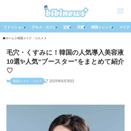
ファッション
グルメ・カフェ
芸能
恋愛
韓国トレンド
メイク
ホーム
韓国メイク・コスメ
毛穴・くすみに！韓国の人気導入美容液
10選✨人気“ブースター”をまとめて紹介
♡
2025年9月30日
韓国メイク・コスメ