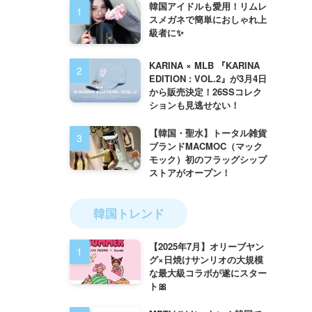
韓国アイドルも愛用！リムレ
スメガネで簡単におしゃれ上
級者に✨
KARINA × MLB 『KARINA
EDITION : VOL.2』が3月4日
から販売決定！26SSコレク
ションも見逃せない！
【韓国・聖水】トータル雑貨
ブランドMACMOC（マック
モック）初のフラッグシップ
ストアがオープン！
韓国トレンド
【2025年7月】オリーブヤン
グ×日焼けサンリオの大規模
な最大級コラボが遂にスター
ト🎀