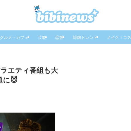
グルメ・カフェ
芸能
恋愛
韓国トレンド
メイク・コ
ルバラエティ番組も大
に😈