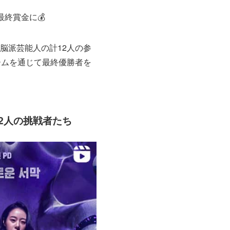
終賞金に💰
脳派芸能人の計12人の参
ームを通じて最終優勝者を
2人の挑戦者たち