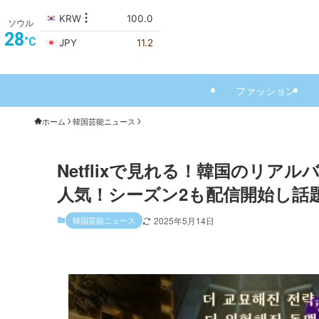
ソウル
28
°C
ファッション
ホーム
韓国芸能ニュース
Netflixで見れる！韓国のリア
人気！シーズン2も配信開始し話題
韓国芸能ニュース
2025年5月14日