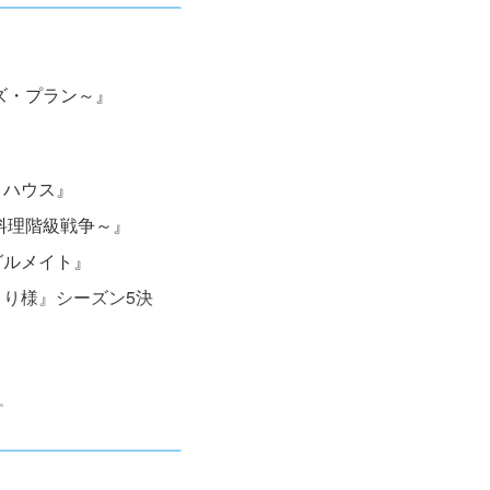
ルズ・プラン～』
トハウス』
～料理階級戦争～』
のグルメイト』
ひとり様』シーズン5決
』