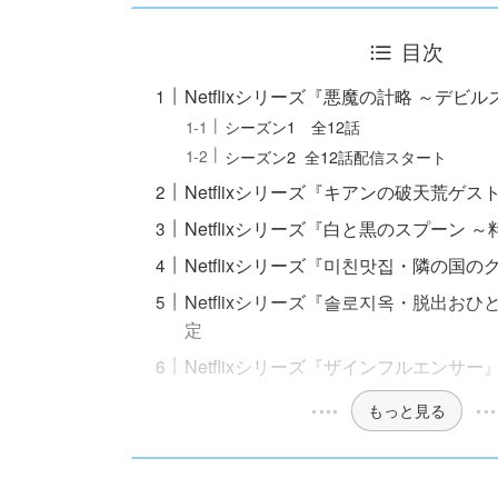
目次
Netflixシリーズ『悪魔の計略 ～デビ
シーズン1 全12話
シーズン2 全12話配信スタート
Netflixシリーズ『キアンの破天荒ゲス
Netflixシリーズ『白と黒のスプーン 
Netflixシリーズ『미친맛집・隣の国
Netflixシリーズ『솔로지옥・脱出お
定
Netflixシリーズ『ザインフルエンサー
もっと見る