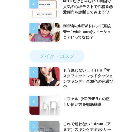
MBTIだけじゃない！韓国で
人気の心理テストで性格＆恋
愛傾向を診断してみよう♡
2025年のNEWトレンド系統
🩵🪽’ wish core(ウィッシュ
コア) ‘ってなに？
メイク・コスメ
もう迷わない！TIRTIR「マ
スクフィットレッドクッショ
ンファンデ」全30色の色選び
♡
コフェル（KOPHER）の正
しい使い方を徹底解説
これで迷わない！Anua（ア
ヌア）スキンケア全8シリー