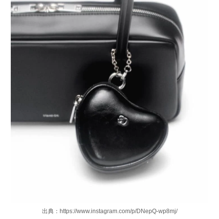
出典：https://www.instagram.com/p/DNepQ-wp8mj/