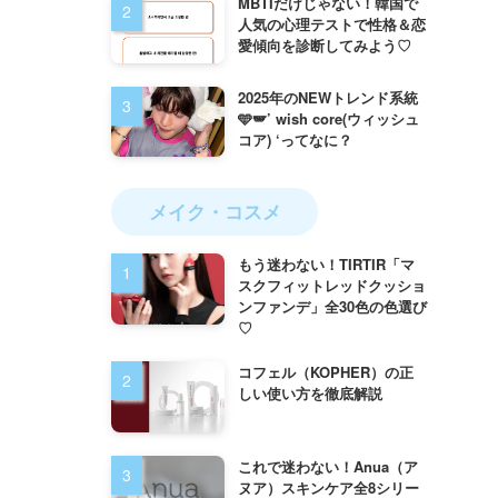
MBTIだけじゃない！韓国で
人気の心理テストで性格＆恋
愛傾向を診断してみよう♡
2025年のNEWトレンド系統
🩵🪽’ wish core(ウィッシュ
コア) ‘ってなに？
メイク・コスメ
もう迷わない！TIRTIR「マ
スクフィットレッドクッショ
ンファンデ」全30色の色選び
♡
コフェル（KOPHER）の正
しい使い方を徹底解説
これで迷わない！Anua（ア
ヌア）スキンケア全8シリー