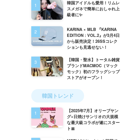
韓国アイドルも愛用！リムレ
スメガネで簡単におしゃれ上
級者に✨
KARINA × MLB 『KARINA
EDITION : VOL.2』が3月4日
から販売決定！26SSコレク
ションも見逃せない！
【韓国・聖水】トータル雑貨
ブランドMACMOC（マック
モック）初のフラッグシップ
ストアがオープン！
韓国トレンド
【2025年7月】オリーブヤン
グ×日焼けサンリオの大規模
な最大級コラボが遂にスター
ト🎀