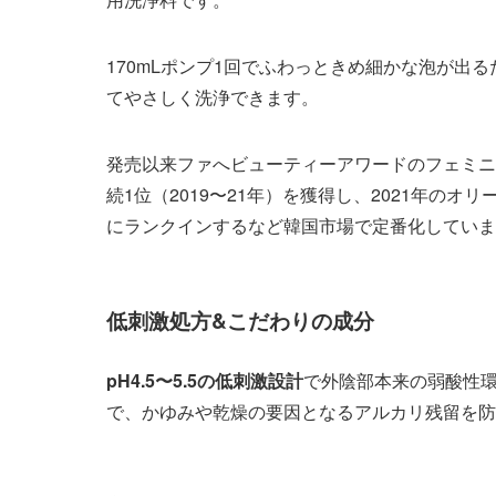
170mLポンプ1回でふわっときめ細かな泡が出
てやさしく洗浄できます。
発売以来ファへビューティーアワードのフェミニ
続1位（2019〜21年）を獲得し、2021年のオ
にランクインするなど韓国市場で定番化していま
低刺激処方&こだわりの成分
pH4.5〜5.5の低刺激設計
で外陰部本来の弱酸性
で、かゆみや乾燥の要因となるアルカリ残留を防