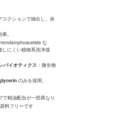
デコクションで抽出し、炎
効果。
mondamphoacetate な
激しにくい植物系洗浄成
プレバイオティクス
：微生物
。
glycerin
のみを採用。
プで精油配合が一部異なり
原料フリーです