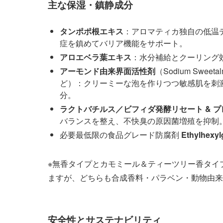
主な保湿・鎮静成分
タンポポ根エキス
：アロマティカ独自の低温
症を鎮めてバリア機能をサポート。
アロエベラ葉エキス
：水分補給とクーリング
アーモンド由来界面活性剤
（Sodium Sweetal
ど）：クリーミーな泡を作りつつ敏感肌を刺
分。
ラクトバチルス／ビフィダ発酵リセート & 
バランスを整え、不快臭の原因菌増殖を抑制
必要最低限の食品グレード防腐剤
Ethylhexyl
※無香タイプとカモミール＆ティーツリー香タイ
ますが、どちらも合成香料・パラベン・動物由来
安全性とサステナビリティ