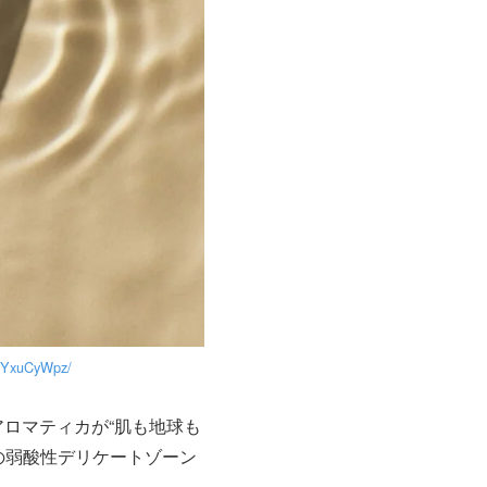
s5YxuCyWpz/
アロマティカが“肌も地球も
の弱酸性デリケートゾーン