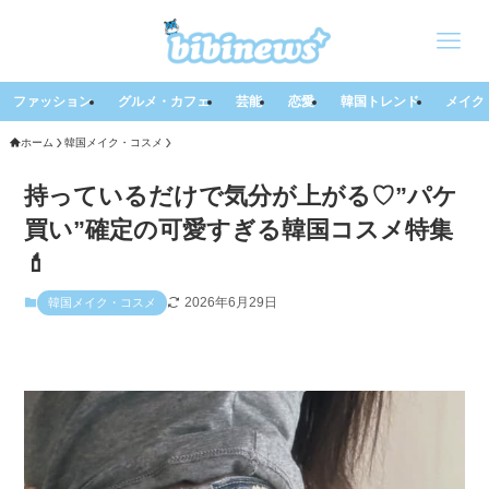
ファッション
グルメ・カフェ
芸能
恋愛
韓国トレンド
メイク
ホーム
韓国メイク・コスメ
持っているだけで気分が上がる♡”パケ
買い”確定の可愛すぎる韓国コスメ特集
💄
2026年6月29日
韓国メイク・コスメ