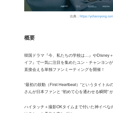
出典：
https://ychannyong.co
概要
韓国ドラマ『今、私たちの学校は…』やDisne
イフ』で一気に注目を集めたユン・チャンヨンが
直接会える単独ファンミーティングを開催！
“最初の鼓動（First Heartbeat）”というタ
さんが日本ファンと “初めて心を通わせる瞬間” 
ハイタッチ＋撮影OKタイムまで付いた神イベな