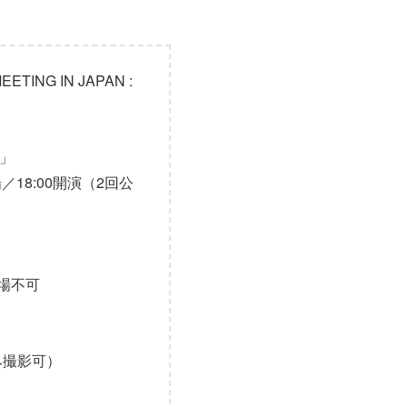
TING IN JAPAN :
ル」
場／18:00開演（2回公
場不可
み撮影可）