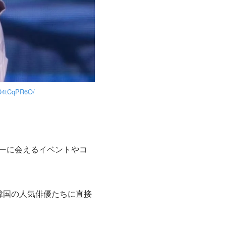
BD4tCqPR6O/
ターに会えるイベントやコ
る韓国の人気俳優たちに直接