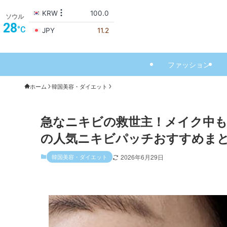
ソウル
28
°C
ファッション
ホーム
韓国美容・ダイエット
急なニキビの救世主！メイク中
の人気ニキビパッチおすすめま
韓国美容・ダイエット
2026年6月29日