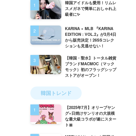
韓国アイドルも愛用！リムレ
スメガネで簡単におしゃれ上
級者に✨
KARINA × MLB 『KARINA
EDITION : VOL.2』が3月4日
から販売決定！26SSコレク
ションも見逃せない！
【韓国・聖水】トータル雑貨
ブランドMACMOC（マック
モック）初のフラッグシップ
ストアがオープン！
韓国トレンド
【2025年7月】オリーブヤン
グ×日焼けサンリオの大規模
な最大級コラボが遂にスター
ト🎀