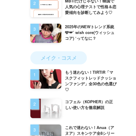
MBTIだけじゃない！韓国で
人気の心理テストで性格＆恋
愛傾向を診断してみよう♡
2025年のNEWトレンド系統
🩵🪽’ wish core(ウィッシュ
コア) ‘ってなに？
メイク・コスメ
もう迷わない！TIRTIR「マ
スクフィットレッドクッショ
ンファンデ」全30色の色選び
♡
コフェル（KOPHER）の正
しい使い方を徹底解説
これで迷わない！Anua（ア
ヌア）スキンケア全8シリー