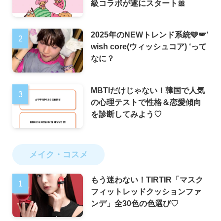
級コラボが遂にスタート🎀
2025年のNEWトレンド系統🩵🪽’
wish core(ウィッシュコア) ‘って
なに？
MBTIだけじゃない！韓国で人気
の心理テストで性格＆恋愛傾向
を診断してみよう♡
メイク・コスメ
もう迷わない！TIRTIR「マスク
フィットレッドクッションファ
ンデ」全30色の色選び♡