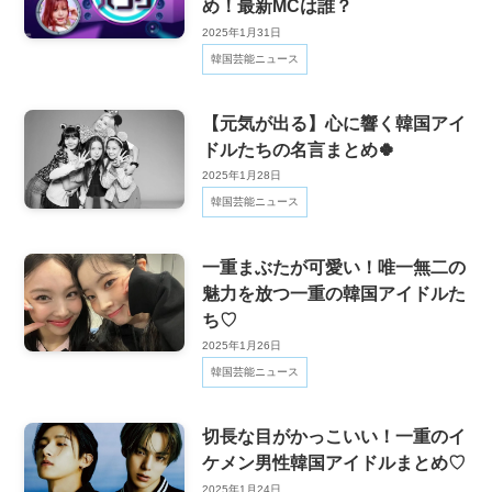
め！最新MCは誰？
2025年1月31日
韓国芸能ニュース
【元気が出る】心に響く韓国アイ
ドルたちの名言まとめ🍀
2025年1月28日
韓国芸能ニュース
一重まぶたが可愛い！唯一無二の
魅力を放つ一重の韓国アイドルた
ち♡
2025年1月26日
韓国芸能ニュース
切長な目がかっこいい！一重のイ
ケメン男性韓国アイドルまとめ♡
2025年1月24日