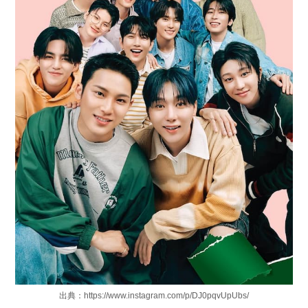
出典：https://www.instagram.com/p/DJ0pqvUpUbs/