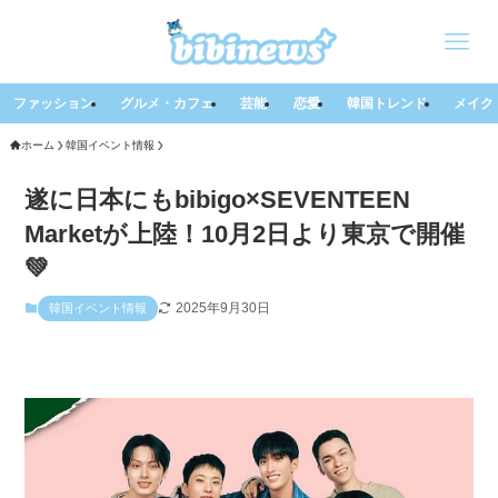
ファッション
グルメ・カフェ
芸能
恋愛
韓国トレンド
メイク
ホーム
韓国イベント情報
遂に日本にもbibigo×SEVENTEEN
Marketが上陸！10月2日より東京で開催
💚
2025年9月30日
韓国イベント情報