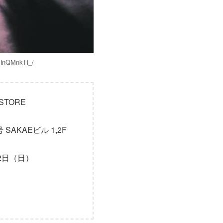
HnQMnk-H_/
 STORE
AKAEビル 1,2F
22日（日）